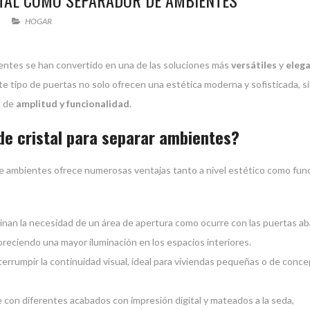
TAL COMO SEPARADOR DE AMBIENTES
HOGAR
entes se han convertido en una de las soluciones más
versátiles
y
eleg
te tipo de puertas no solo ofrecen una estética moderna y sofisticada, s
n de
amplitud y funcionalidad
.
de cristal para separar ambientes?
 ambientes ofrece numerosas ventajas tanto a nivel estético como func
iminan la necesidad de un área de apertura como ocurre con las puertas ab
avoreciendo una mayor iluminación en los espacios interiores.
nterrumpir la continuidad visual, ideal para viviendas pequeñas o de conc
 con diferentes acabados con impresión digital y mateados a la seda,