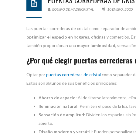
PUERTAS CORREDERAS DE CRIS
EQUIPO DE MADRICRISTAL
10 ENERO, 2025
Las puertas correderas de cristal como separador de ambi
optimizar el espacio
en hogares, oficinas y comercios. Es
también proporcionan una
mayor luminosidad
, sensació
¿Por qué elegir puertas correderas 
Optar por
puertas correderas de cristal
como separador de
Estos son algunos de sus beneficios principales:
Ahorro de espacio
: Al deslizarse lateralmente, el
Iluminación natural
: Permiten el paso de la luz, f
Sensación de amplitud
: Dividen los espacios sin i
abierto.
Diseño moderno y versátil
: Pueden personalizarse