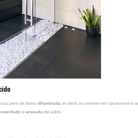
cido
de luz, pero de forma
difuminada
, es decir, no permite ver claramente lo q
esmerilado o arenado
del vidrio.