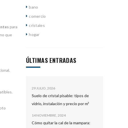
bano
comercio
cristales
antes
para
hogar
ino que
ÚLTIMAS ENTRADAS
ional.
29 JULIO, 2026
atibles.
Suelo de cristal pisable: tipos de
vidrio, instalación y precio por m²
epto
14 NOVIEMBRE, 2024
Cómo quitar la cal de la mampara: