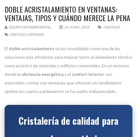
DOBLE ACRISTALAMIENTO EN VENTANAS:
VENTAJAS, TIPOS Y CUÁNDO MERECE LA PENA
EQUIPO DE MADRICRISTAL
24 JUNIO, 2026
CRISTALES
CRISTALES
,
VENTANAS
El
doble acristalamiento
se ha consolidado como una de las
soluciones más eficientes para mejorar tanto el aislamiento térmico
como acústico de viviendas y edificios comerciales. En un entorno
donde la
eficiencia energética
y el
confort interior
son
esenciales, contar con ventanas que ofrezcan un rendimiento
óptimo en cuanto a aislamiento se ha vuelto indispensable.
Cristalería de calidad para