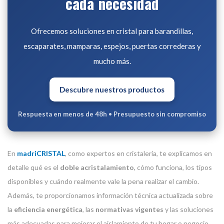
cada necesidad
Ofrecemos soluciones en cristal para barandillas,
escaparates, mamparas, espejos, puertas correderas y
mucho más.
Descubre nuestros productos
Respuesta en menos de 48h
•
Presupuesto sin compromiso
En
madriCRISTAL
, como expertos en cristalería, te explicamos en
detalle qué es el
doble acristalamiento
, cómo funciona, los tipos
disponibles y cuándo realmente vale la pena realizar el cambio.
Además, te proporcionamos información técnica actualizada sobre
la
eficiencia energética
, las
normativas vigentes
y las soluciones
más adecuadas para mejorar el aislamiento de tu hogar o negocio.