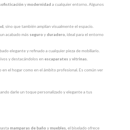
sofisticación
y
modernidad
a cualquier entorno. Algunos
ad
, sino que también amplían visualmente el espacio.
a un acabado más
seguro
y
duradero
, ideal para el entorno
ado elegante y refinado a cualquier pieza de mobiliario.
tivos y destacándolos en
escaparates
y
vitrinas
.
 en el hogar como en el ámbito profesional. Es común ver
cando darle un toque personalizado y elegante a tus
hasta
mamparas de baño
y
muebles
, el biselado ofrece