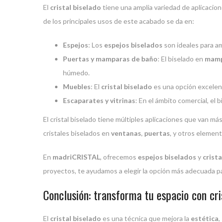
El
cristal biselado
tiene una amplia variedad de aplicacio
de los principales usos de este acabado se da en:
Espejos
: Los
espejos biselados
son ideales para a
Puertas y mamparas de baño
: El biselado en
mamp
húmedo.
Muebles
: El
cristal biselado
es una opción excelen
Escaparates y vitrinas
: En el ámbito comercial, el 
El cristal biselado tiene múltiples aplicaciones que van más
cristales biselados en
ventanas
,
puertas
, y otros elemen
En
madriCRISTAL
, ofrecemos
espejos biselados
y
crist
proyectos, te ayudamos a elegir la opción más adecuada par
Conclusión: transforma tu espacio con cri
El
cristal biselado
es una técnica que mejora la
estética
,