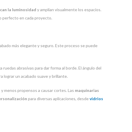
ican la luminosidad
y amplían visualmente los espacios.
do perfecto en cada proyecto.
acabado más elegante y seguro. Este proceso se puede
iza ruedas abrasivas para dar forma al borde. El ángulo del
 lograr un acabado suave y brillante.
s y menos propensos a causar cortes. Las
maquinarias
ersonalización
para diversas aplicaciones, desde
vidrios