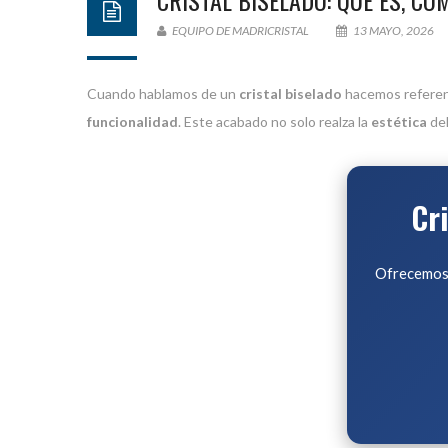
CRISTAL BISELADO: QUÉ ES, CÓ
EQUIPO DE MADRICRISTAL
13 MAYO, 2026
Cuando hablamos de un
cristal biselado
hacemos referenc
funcionalidad
. Este acabado no solo realza la
estética
del
Cr
Ofrecemos 