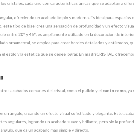
 los cristales, cada uno con características únicas que se adaptan a dife
 angular, ofreciendo un acabado limpio y moderno. Es ideal para espacios 
o, este tipo de bisel crea una sensación de profundidad y un efecto visua
gulo entre
20° y 45°
, es ampliamente utilizado en la decoración de interio
ado ornamental, se emplea para crear bordes detallados y estilizados, 
el estilo y la estética que se desee lograr. En
madriCRISTAL
, ofrecemo
mo
otros acabados comunes del cristal, como el
pulido
y el
canto romo
, ya
 en un ángulo, creando un efecto visual sofisticado y elegante. Este acab
rtes angulares, logrando un acabado suave y brillante, pero sin la profundi
n ángulo, que da un acabado más simple y directo.