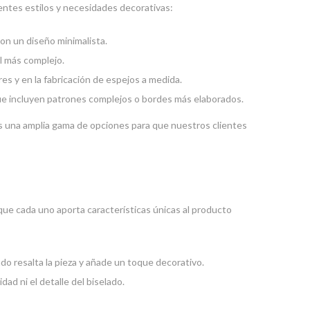
rentes estilos y necesidades decorativas:
con un diseño minimalista.
l más complejo.
res y en la fabricación de espejos a medida.
que incluyen patrones complejos o bordes más elaborados.
s una amplia gama de opciones para que nuestros clientes
 que cada uno aporta características únicas al producto
ado resalta la pieza y añade un toque decorativo.
dad ni el detalle del biselado.