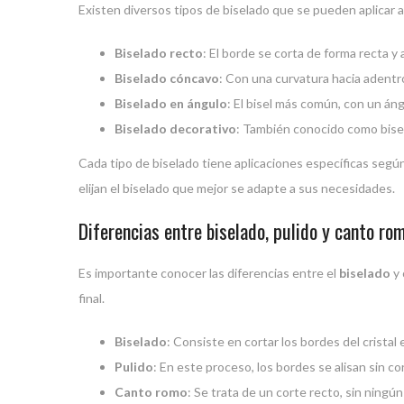
Existen diversos tipos de biselado que se pueden aplicar a
Biselado recto
: El borde se corta de forma recta y
Biselado cóncavo
: Con una curvatura hacia adentr
Biselado en ángulo
: El bisel más común, con un án
Biselado decorativo
: También conocido como bisel
Cada tipo de biselado tiene aplicaciones específicas según 
elijan el biselado que mejor se adapte a sus necesidades.
Diferencias entre biselado, pulido y canto ro
Es importante conocer las diferencias entre el
biselado
y 
final.
Biselado
: Consiste en cortar los bordes del cristal
Pulido
: En este proceso, los bordes se alisan sin co
Canto romo
: Se trata de un corte recto, sin ningú