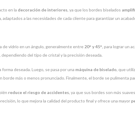
acto en la
decoración de interiores
, ya que los bordes biselados
amplif
a, adaptados a las necesidades de cada cliente para garantizar un acaba
eza de vidrio en un ángulo, generalmente entre
20° y 45°
, para lograr un 
dependiendo del tipo de cristal y la precisión deseada.
la forma deseada. Luego, se pasa por una
máquina de biselado
, que util
n borde más o menos pronunciado. Finalmente, el borde se pulimenta para
mbién
reduce el riesgo de accidentes
, ya que sus bordes son más suave
recisión, lo que mejora la calidad del producto final y ofrece una mayor
p